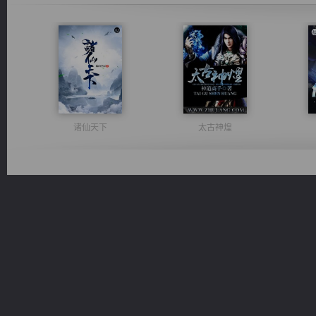
诸仙天下
太古神煌
豪门战神：我既王（又名战神归来不败神婿修罗战神）
一术镇天