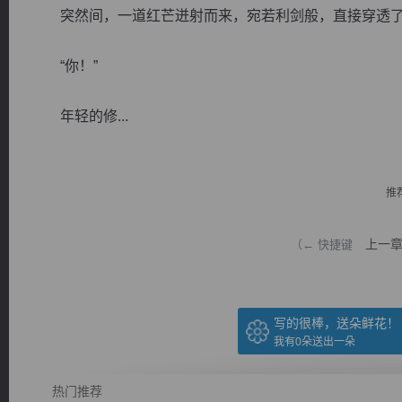
突然间，一道红芒迸射而来，宛若利剑般，直接穿透了
“你！”
年轻的修...
逐浪小说
推
上一
（← 快捷键
写的很棒，送朵鲜花！
我有
0
朵送出一朵
热门推荐