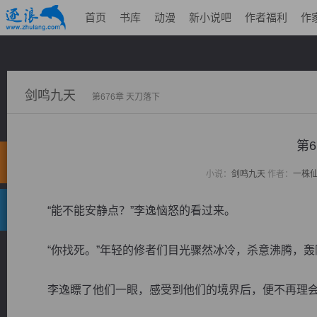
首页
书库
动漫
新小说吧
作者福利
作
剑鸣九天
第676章 天刀落下
第6
小说：
剑鸣九天
作者：
一株
“能不能安静点？”李逸恼怒的看过来。
“你找死。”年轻的修者们目光骤然冰冷，杀意沸腾，轰
李逸瞟了他们一眼，感受到他们的境界后，便不再理