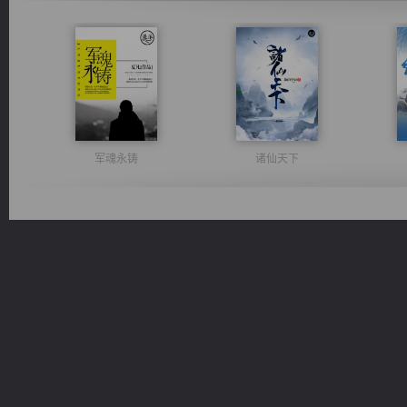
军魂永铸
诸仙天下
佣兵王
都市之至尊君侯