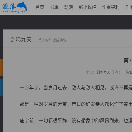
首页
书库
动漫
新小说吧
作者福利
作
剑鸣九天
第745章 达成协议
第7
小说：
剑鸣九天
作者：
一株
十万年了，当岁月过去，敌人与敌人相见，或许不再是
那是一种对岁月的无奈，昔日的好友亲人都化作了黄土
庙宇前，一切都很平静，没有想象中的风暴到来，也没