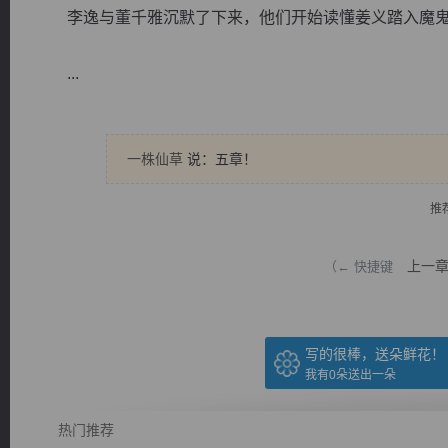
李逸与董千雅沉默了下来，他们开始读懂姜义踏入魔鬼
...
逐浪小说
一株仙草
说：五章！
推
上一
（← 快捷键
写的很棒，送朵鲜花！
我有
0
朵送出一朵
热门推荐