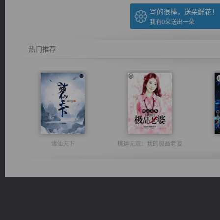
写的很棒，送朵鲜花！
我有
0
朵送出一朵
热门推荐
诸仙天下
桃运无双：我的极品老婆