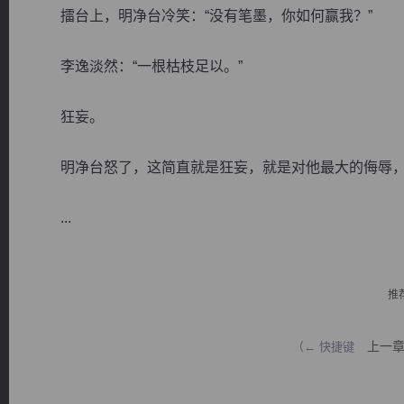
擂台上，明净台冷笑：“没有笔墨，你如何赢我？”
李逸淡然：“一根枯枝足以。”
狂妄。
逐浪小说
明净台怒了，这简直就是狂妄，就是对他最大的侮辱，
...
推
上一
（← 快捷键