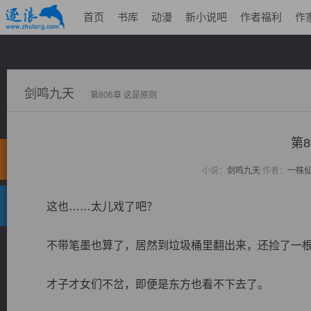
首页
书库
动漫
新小说吧
作者福利
作
剑鸣九天
第806章 这是原则
第8
小说：
剑鸣九天
作者：
一株
这也……太儿戏了吧？
不带笔墨也算了，居然到垃圾桶里翻出来，还捡了一根
才子才女们不岔，即便是东方也看不下去了。