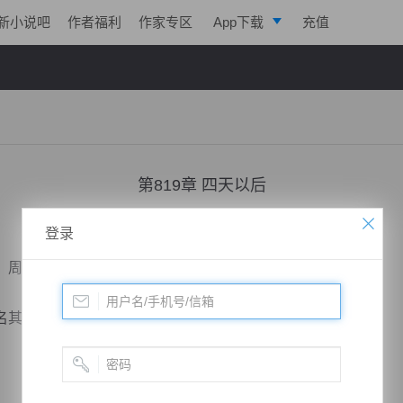
新小说吧
作者福利
作家专区
App下载
充值
逐浪小说
写作助手
第819章 四天以后
小说：
剑鸣九天
作者：
一株仙草
更新时间：2018-07-09 22:17 字数：2092
登录
周散去了，那些凝聚出来的前辈也消失在眼前。
其妙的世界，看着那柄巨大的巨阙。