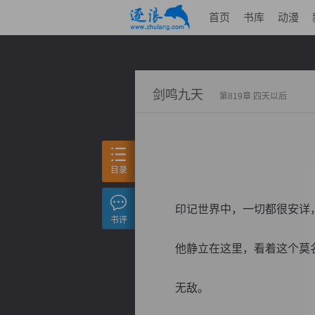
首页
书库
动漫
剑鸣九天
第819章 四天以后
目录
印记世界中，一切都很安详，
书评
他静立在这里，看着这个莫名
无敌。