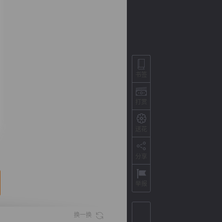
书签
打赏
送花
背
字
宽
滚
分享
举报
换一换