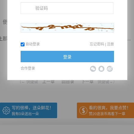
便笑了起来。
样的一条路，到了现在，他才明白，其实，修行与想象中...
自动登录
忘记密码
|
注册
登录
推荐在手机上阅读本书
合作登录
上一章
回目录
下一章
（← 快捷键
快捷键→）
写的很棒，送朵鲜花！
看的很爽，我要点赞！
我有
0
朵送出一朵
赞20逐浪币再看下一章