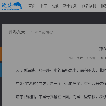
首页
书库
动漫
新小说吧
作者福利
作
剑鸣九天
第844章 我的靴子
第8
小说：
剑鸣九天
作者：
一株
大明湖深处，那一座小小的岛屿之中，面积不大，此时
在她们视线的前方，是一个小小的庙宇，有七八米这
庙宇很破旧，不是青瓦铺在上面，而是一些草根，树枝