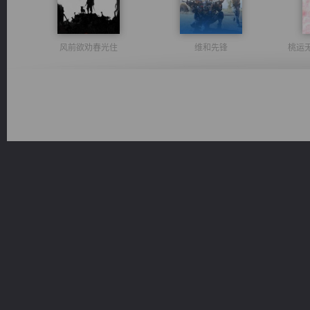
风前欲劝春光住
维和先锋
桃运
激荡人生
豪门战神：我既王（又名战神归来不败神婿修罗战神）
光明神印
绝世狂尊