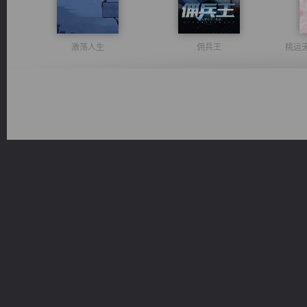
激荡人生
佣兵王
桃运
都市之至尊君侯
豪门战神：我既王（又名战神归来不败神婿修罗战神）
无敌从不死开始
心铸天途