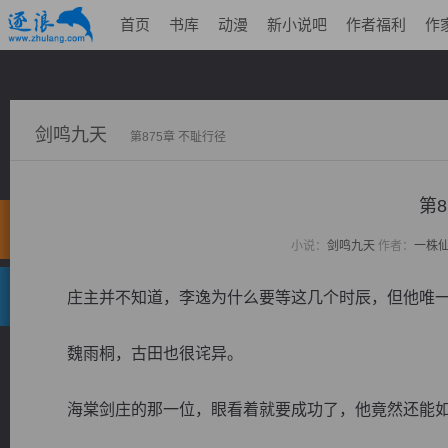
首页
书库
动漫
新小说吧
作者福利
作
剑鸣九天
第875章 不耻行径
第8
小说：
剑鸣九天
作者：
一株
庄主并不知道，李逸为什么要等这几个时辰，但他唯一
魏雨桐，古田也很诧异。
海棠剑庄的那一位，眼看着就要成功了，他竟然还能如