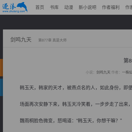
首页
书库
动漫
新小说吧
作者福利
作
剑鸣九天
第877章 真是大师
第8
小说：
剑鸣九天
作者：
一株
韩玉天，韩家的天才，被燕点名的人，如此身份，即便
场面再次安静下来，韩玉天冷笑着，一步步走了出来，
魏雨桐脸色微变，怒喝道：“韩玉天，你想干嘛？”