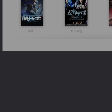
佣兵王
太古神煌
维和先锋
无敌从不死开始