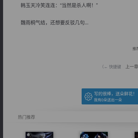
韩玉天冷笑连连：“当然是杀人啊！”
魏雨桐气结，还想要反驳几句...
逐浪小说
推
上一
（← 快捷键
写的很棒，送朵鲜花！
我有
0
朵送出一朵
热门推荐