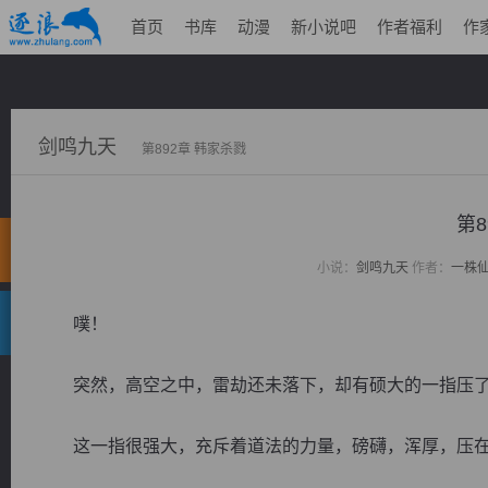
首页
书库
动漫
新小说吧
作者福利
作
剑鸣九天
第892章 韩家杀戮
第8
小说：
剑鸣九天
作者：
一株
噗！
突然，高空之中，雷劫还未落下，却有硕大的一指压了
这一指很强大，充斥着道法的力量，磅礴，浑厚，压在