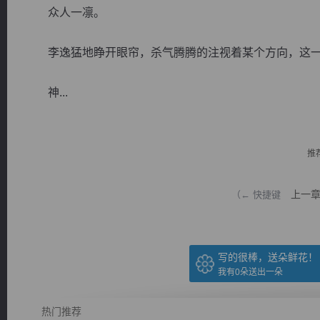
众人一凛。
李逸猛地睁开眼帘，杀气腾腾的注视着某个方向，这一
神...
逐浪小说
推
上一
（← 快捷键
写的很棒，送朵鲜花！
我有
0
朵送出一朵
热门推荐