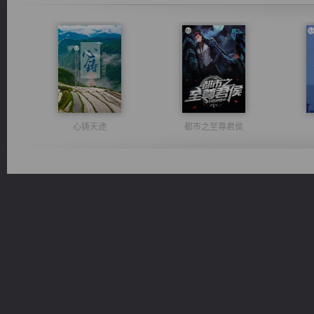
心铸天途
都市之至尊君侯
光明神印
风前欲劝春光住