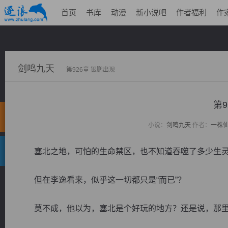
首页
书库
动漫
新小说吧
作者福利
作
剑鸣九天
第926章 银鹏出现
第9
小说：
剑鸣九天
作者：
一株
塞北之地，可怕的生命禁区，也不知道吞噬了多少生灵
但在李逸看来，似乎这一切都只是“而已”？
莫不成，他以为，塞北是个好玩的地方？还是说，那里