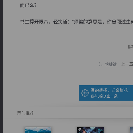
而已么？
书生撑开眼帘，轻笑道：“师弟的意思是，你曾闯过生命禁区
逐浪小说
推
上一
（← 快捷键
写的很棒，送朵鲜花！
我有
0
朵送出一朵
热门推荐