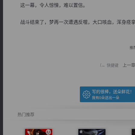
这一幕，令人惊悚，难以置信。
战斗结束了，梦再一次遭遇反噬，大口咳血，浑身痉挛，
逐浪小说
推
上一
（← 快捷键
写的很棒，送朵鲜花！
我有
0
朵送出一朵
热门推荐