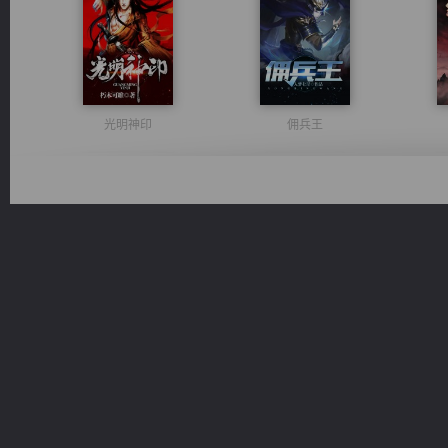
光明神印
佣兵王
风前欲劝春光住
军魂永铸
桃运