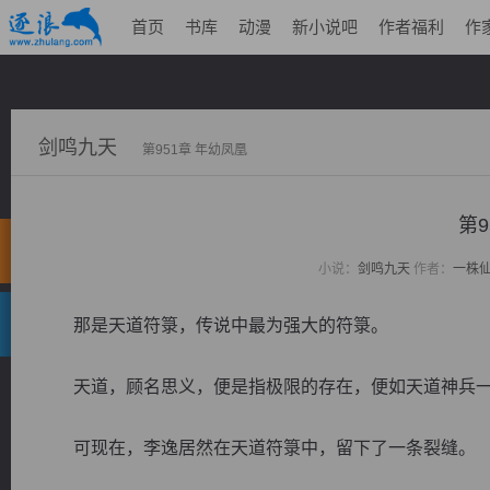
首页
书库
动漫
新小说吧
作者福利
作
剑鸣九天
第951章 年幼凤凰
第9
小说：
剑鸣九天
作者：
一株
那是天道符箓，传说中最为强大的符箓。
天道，顾名思义，便是指极限的存在，便如天道神兵一
可现在，李逸居然在天道符箓中，留下了一条裂缝。