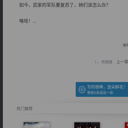
如今，武家的军队要复苏了，她们该怎么办？
咯吱！...
逐浪小说
推
上一
（← 快捷键
写的很棒，送朵鲜花！
我有
0
朵送出一朵
热门推荐