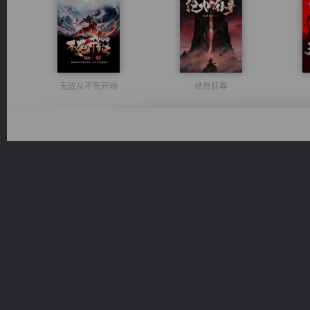
无敌从不死开始
绝世狂尊
维和先锋
军魂永铸