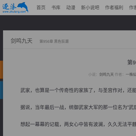
首页
书库
动漫
新小说吧
作者福利
作
剑鸣九天
第956章 黑色狂潮
第9
小说：
剑鸣九天
作者：
一株
武家，也算是一个传奇性的家族了，与圣宫作对，还能
据说，当年最后一战，统御武家大军的那一位名为“武康
想起一幕幕的记载，两女心中皆有波澜，久久无法平