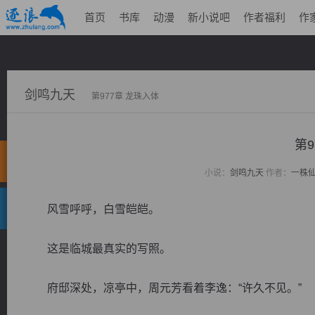
首页
书库
动漫
新小说吧
作者福利
作
剑鸣九天
第977章 龙珠入体
第9
小说：
剑鸣九天
作者：
一株
风雪呼呼，白雪皑皑。
这是临城最真实的写照。
府邸深处，凉亭中，周元芳看着李逸：“许久不见。”