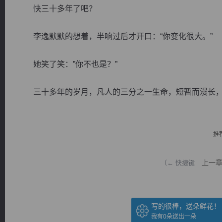
快三十多年了吧？
李逸默默的想着，半响过后才开口：“你变化很大。”
她笑了笑：”你不也是？”
逐浪小说
三十多年的岁月，凡人的三分之一生命，短暂而漫长，闭
推
上一
（← 快捷键
写的很棒，送朵鲜花！
我有
0
朵送出一朵