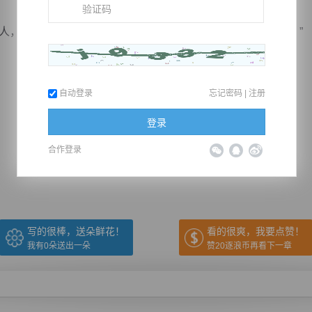
，这里也有一位皇族大人，他也是寻宝的，不如你们结伴。”
自动登录
忘记密码
|
注册
登录
推荐在手机上阅读本书
合作登录
上一章
回目录
下一章
（← 快捷键
快捷键→）
写的很棒，送朵鲜花！
看的很爽，我要点赞！
我有
0
朵送出一朵
赞20逐浪币再看下一章