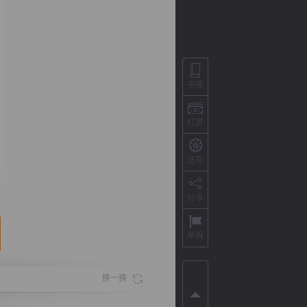
书签
打赏
送花
背
字
宽
滚
分享
举报
换一换