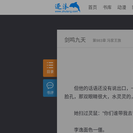
首页
书库
动漫
剑鸣九天
第983章 冯家王族
目录
但他的话语还没有说出口，一
书评
脸孔，那双眼睛很大，水灵灵的
她扫过灵鼠：“你们谁带我去
李逸面色一僵。