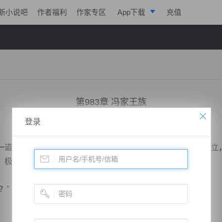
新小说吧
作者福利
作家专区
App下载
充值
逐浪小说
写作助手
第983章 冯家王族
登录
小说：
剑鸣九天
作者：
一株仙草
更新时间：2018-08-19 22:28 字数：2262
道倩丽的身影来到这里，十个二十来岁的姑娘，长得亭亭玉立
，极具灵性。
？”