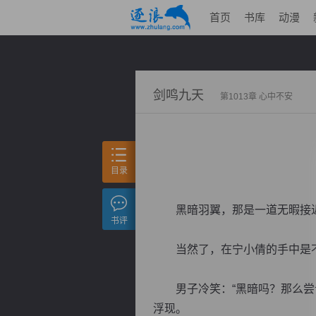
首页
书库
动漫
剑鸣九天
第1013章 心中不安
目录
黑暗羽翼，那是一道无暇接近
书评
当然了，在宁小倩的手中是不
男子冷笑：“黑暗吗？那么尝试
浮现。