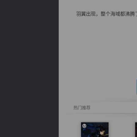
羽翼出现，整个海域都沸腾了，
逐浪小说
热门推荐