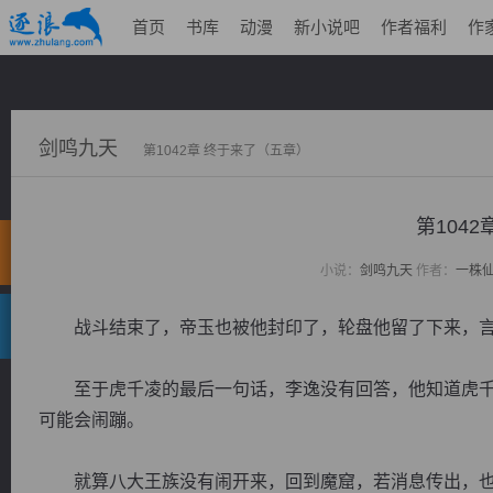
首页
书库
动漫
新小说吧
作者福利
作
剑鸣九天
第1042章 终于来了（五章）
第104
小说：
剑鸣九天
作者：
一株
战斗结束了，帝玉也被他封印了，轮盘他留了下来，言
至于虎千凌的最后一句话，李逸没有回答，他知道虎千
可能会闹蹦。
就算八大王族没有闹开来，回到魔窟，若消息传出，也难