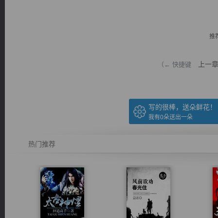
推
上一
（← 快捷键
逐浪小说
写的很棒，送朵鲜花！
我有
0
朵送出一朵
热门推荐