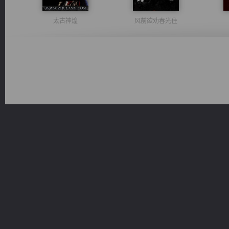
太古神煌
风前欲劝春光住
心铸天途
豪门战神：我既王（又名战神归来不败神婿修罗战神）
军魂永铸
桃运无双：我的极品老婆