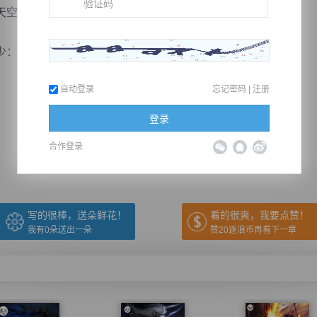
天空。
你要去那个世界？”...
自动登录
忘记密码
|
注册
推荐在手机上阅读本书
登录
合作登录
上一章
回目录
下一章
（← 快捷键
快捷键→）
写的很棒，送朵鲜花！
看的很爽，我要点赞！
我有
0
朵送出一朵
赞20逐浪币再看下一章