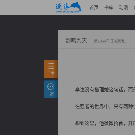
首页
书库
动漫
剑鸣九天
第1054章 王城动乱
目录
李逸没有搭理她这句话，而是
书评
在强者的世界中，只有两种告
想到这里，他微微拾首，开口：