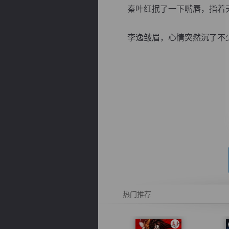
秦叶红抿了一下嘴唇，指着
李逸皱眉，心情突然沉了不少：“
逐浪小说
热门推荐