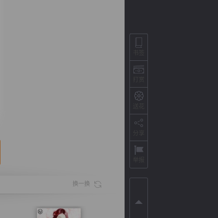
书签
打赏
送花
分享
背
字
宽
滚
举报
换一换