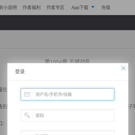
新小说吧
作者福利
作家专区
App下载
充值
逐浪小说
写作助手
第1054章 王城动乱
登录
小说：
剑鸣九天
作者：
一株仙草
更新时间：2018-09-04 21:04 字数：2050
在思考，告别这两个字的意思。
别，第一生离死别，第二去一个遥远的地方，远到自己这辈子
“你要去哪里？”