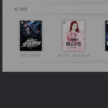
热门推荐
都市之至尊君侯
桃运无双：我的极品老婆
诸仙天下
心铸天途