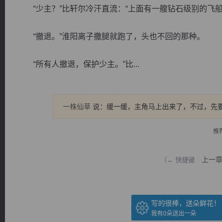
“少主？”比轩尔冷汗直流：“上面有一艘钻石级别的飞船
“撤退。”淮阳离子撒腿就跑了，头也不回的那种。
“所有人撤退，保护少主。”比...
逐浪小说
一株仙草
说：缓一缓，主角马上出来了，不过，先
推
上一
（← 快捷键
写的很棒，送朵鲜花！
我有
0
朵送出一朵