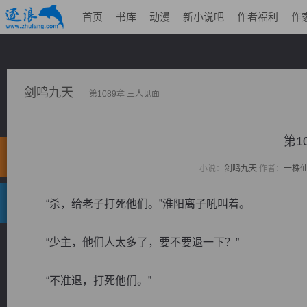
首页
书库
动漫
新小说吧
作者福利
作
剑鸣九天
第1089章 三人见面
第1
小说：
剑鸣九天
作者：
一株
“杀，给老子打死他们。”淮阳离子吼叫着。
“少主，他们人太多了，要不要退一下？”
“不准退，打死他们。”