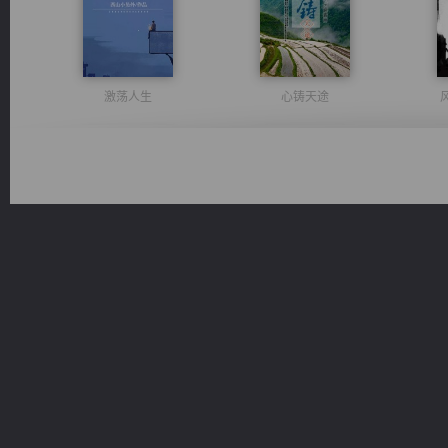
激荡人生
心铸天途
诸仙天下
绝世狂尊