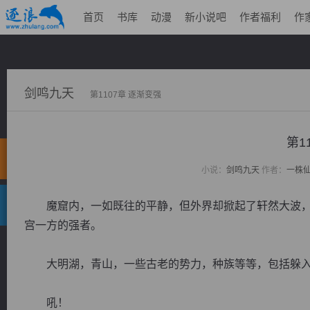
首页
书库
动漫
新小说吧
作者福利
作
剑鸣九天
第1107章 逐渐变强
第1
小说：
剑鸣九天
作者：
一株
魔窟内，一如既往的平静，但外界却掀起了轩然大波，
宫一方的强者。
大明湖，青山，一些古老的势力，种族等等，包括躲入
吼！