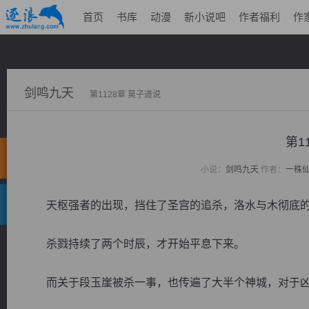
首页
书库
动漫
新小说吧
作者福利
作
剑鸣九天
第1128章 莫子道说
第1
小说：
剑鸣九天
作者：
一株
天枢强者的出现，挡住了圣宫的追杀，洛水与木彻底的
杀戮持续了两个时辰，才开始平息下来。
而关于段玉崖被杀一事，也传遍了大半个神城，对于凶