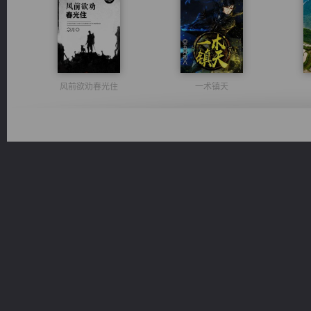
风前欲劝春光住
一术镇天
激荡人生
豪门战神：我既王（又名战神归来不败神婿修罗战神）