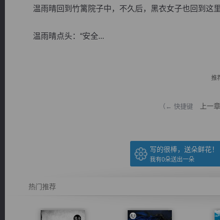
温雨晴回到竹篱院子中，不久后，黑衣女子也回到这里，
温雨晴点头：“安全...
逐浪小说
推
上一
（← 快捷键
写的很棒，送朵鲜花！
我有
0
朵送出一朵
热门推荐