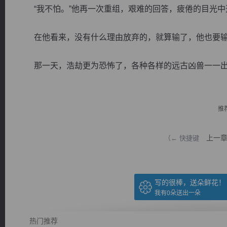
“我不怕。”他再一次重组，艰难的回答，疲倦的目光中
在他看来，没有什么理由放弃的，就算输了，他也要输
那一天，浩劫更为恐怖了，各种各样的远古凶兽一一出现
逐浪小说
推
上一
（← 快捷键
写的很棒，送朵鲜花！
我有
0
朵送出一朵
热门推荐