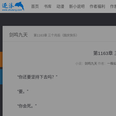
首页
书库
动漫
新小说吧
作者福利
作
剑鸣九天
第1163章 三个月后（国庆快乐）
第1163
小说：
剑鸣九天
作者：
一株
“你还要坚持下去吗？”
“要。”
“你会死。”