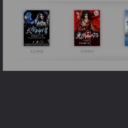
太古神煌
光明神印
心铸天途
豪门战神：我既王（又名战神归来不败神婿修罗战神）