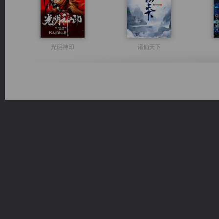
光明神印
诸仙天下
风前欲劝春光住
心铸天途