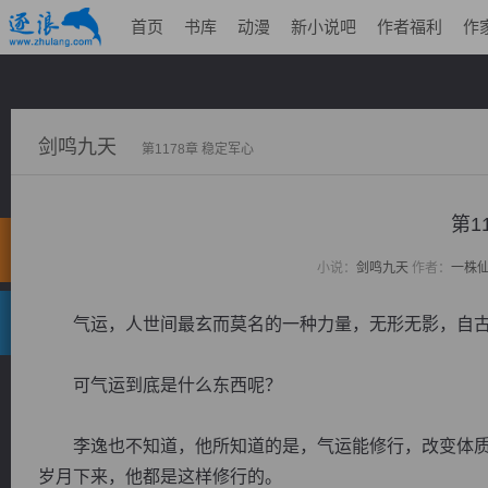
首页
书库
动漫
新小说吧
作者福利
作
剑鸣九天
第1178章 稳定军心
第1
小说：
剑鸣九天
作者：
一株
气运，人世间最玄而莫名的一种力量，无形无影，自古
可气运到底是什么东西呢？
李逸也不知道，他所知道的是，气运能修行，改变体质
岁月下来，他都是这样修行的。