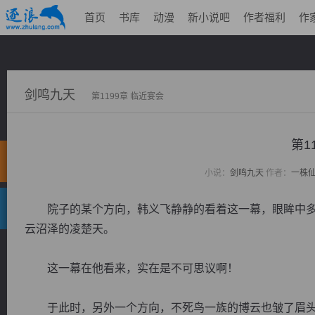
首页
书库
动漫
新小说吧
作者福利
作
剑鸣九天
第1199章 临近宴会
第1
小说：
剑鸣九天
作者：
一株
院子的某个方向，韩义飞静静的看着这一幕，眼眸中多
云沼泽的凌楚天。
这一幕在他看来，实在是不可思议啊！
于此时，另外一个方向，不死鸟一族的博云也皱了眉