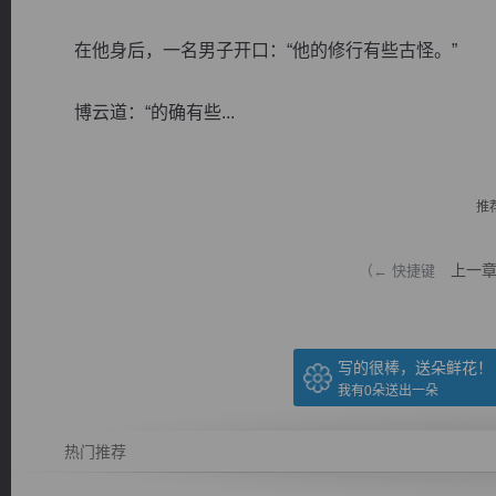
在他身后，一名男子开口：“他的修行有些古怪。”
博云道：“的确有些...
逐浪小说
推
上一
（← 快捷键
写的很棒，送朵鲜花！
我有
0
朵送出一朵
热门推荐