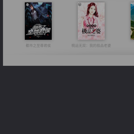
都市之至尊君侯
桃运无双：我的极品老婆
光明神印
风前欲劝春光住