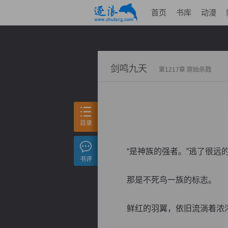
首页
书库
动漫
剑鸣九天
第1217章 原始杀戮
目录
“是神族的强者。”逃了很远的
书评
那是不死鸟一族的标志。
鲜红的羽翼，依旧流淌着浓浓的