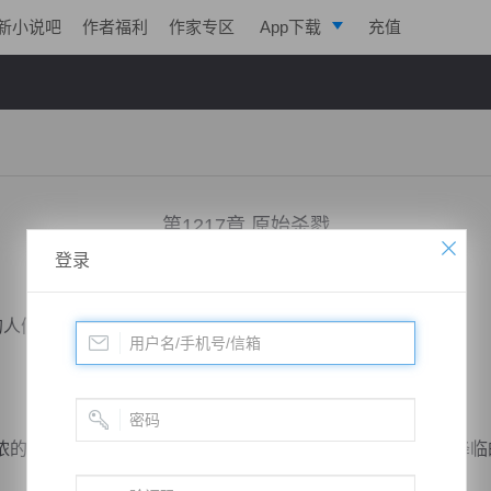
新小说吧
作者福利
作家专区
App下载
充值
逐浪小说
写作助手
第1217章 原始杀戮
登录
小说：
剑鸣九天
作者：
一株仙草
更新时间：2018-10-14 11:00 字数：2157
人们，回过头一看，却是见到了那巨大的羽翼。
血液，仿佛刚从阿修罗地狱中冲出来一般,给人一种死神降临