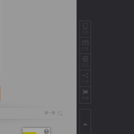
书签
打赏
送花
分享
背
字
宽
滚
举报
换一换