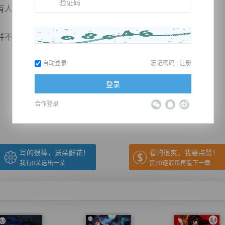
有人不窒息。
认识李逸，只是感受到他所散...
自动登录
忘记密码
|
注册
推荐在手机上阅读本书
登录
合作登录
上一章
回目录
下一章
（← 快捷键
快捷键→）
写的很棒，送朵鲜花！
看的很爽，我要点赞！
我有
0
朵送出一朵
赞20逐浪币再看下一章