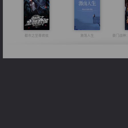
都市之至尊君侯
激荡人生
绝世狂尊
军魂永铸
桃运