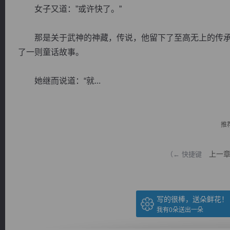
女子又道：”或许快了。”
那是关于武神的神藏，传说，他留下了至高无上的传承
了一则童话故事。
逐浪小说
她继而说道：“就...
推
上一
（← 快捷键
写的很棒，送朵鲜花！
我有
0
朵送出一朵