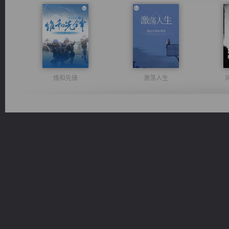
维和先锋
激荡人生
豪门战神：我既王（又名战神归来不败神婿修罗战神）
都市之至尊君侯