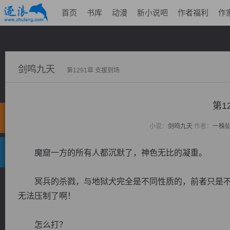
首页
书库
动漫
新小说吧
作者福利
作
剑鸣九天
第1291章 支援到场
第1
小说：
剑鸣九天
作者：
一株
魔窟一方的所有人都沉默了，神色无比的凝重。
冥兵的杀戮，与地狱犬完全是不同性质的，前者只是不
无法压制了啊！
怎么打？