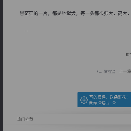
黑茫茫的一片，都是地狱犬，每一头都很强大，高大，
...
逐浪小说
推
上一
（← 快捷键
写的很棒，送朵鲜花！
我有
0
朵送出一朵
热门推荐