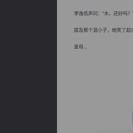
李逸低声问：“木，还好吗？
提及那个混小子，她笑了起来：
逐浪小说
皇母...