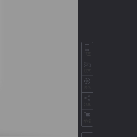
书签
打赏
背
字
宽
滚
送花
分享
举报