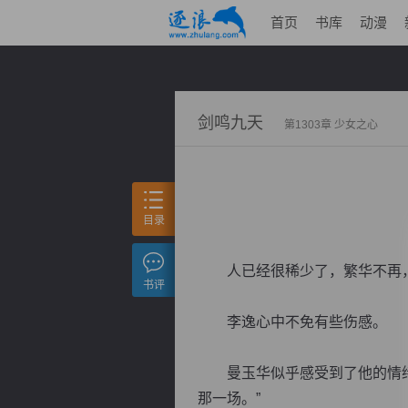
首页
书库
动漫
剑鸣九天
第1303章 少女之心
目录
人已经很稀少了，繁华不再，
书评
李逸心中不免有些伤感。
曼玉华似乎感受到了他的情绪变
那一场。”