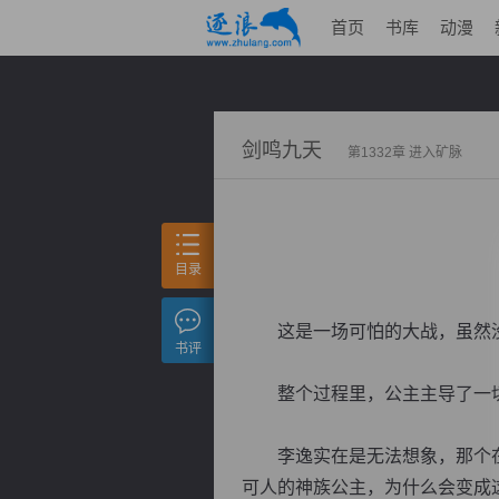
首页
书库
动漫
剑鸣九天
第1332章 进入矿脉
目录
这是一场可怕的大战，虽然没
书评
整个过程里，公主主导了一
李逸实在是无法想象，那个在
可人的神族公主，为什么会变成