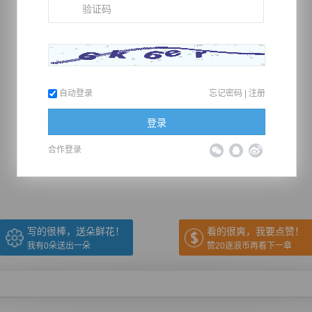
自动登录
忘记密码
|
注册
登录
推荐在手机上阅读本书
合作登录
上一章
回目录
下一章
（← 快捷键
快捷键→）
写的很棒，送朵鲜花！
看的很爽，我要点赞！
我有
0
朵送出一朵
赞20逐浪币再看下一章