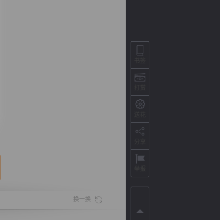
书签
打赏
送花
背
字
宽
滚
分享
举报
换一换