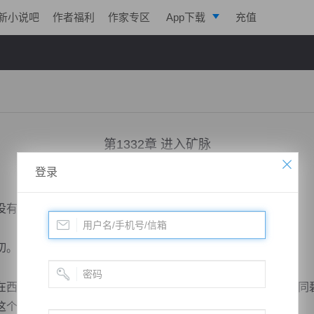
新小说吧
作者福利
作家专区
App下载
充值
逐浪小说
写作助手
第1332章 进入矿脉
登录
小说：
剑鸣九天
作者：
一株仙草
更新时间：2018-11-12 07:00 字数：2058
有硝烟，却弥漫着冰冷冷的杀气。
切。
西贺牛州高高在上，神圣而庄严，不可侵犯，到了这里却如同
这个样子呢？