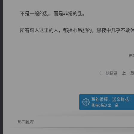
不是一般的乱，而是非常的乱。
所有踏入这里的人，都提心吊胆的，黑夜中几乎不敢休息。
逐浪小说
推
上一
（← 快捷键
写的很棒，送朵鲜花！
我有
0
朵送出一朵
热门推荐