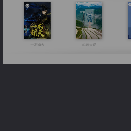
一术镇天
心铸天途
桃运无双：我的极品老婆
光明神印