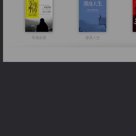
军魂永铸
激荡人生
诸仙天下
无敌从不死开始