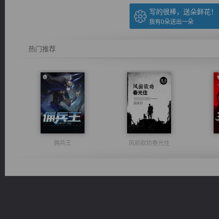
写的很棒，送朵鲜花！
我有
0
朵送出一朵
热门推荐
佣兵王
风前欲劝春光住