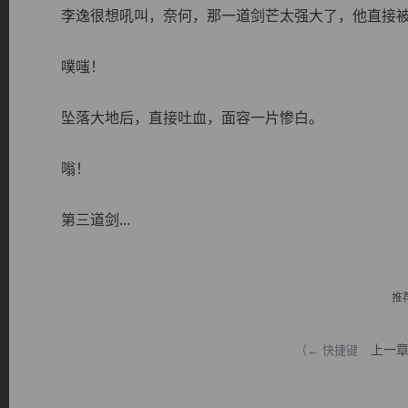
李逸很想吼叫，奈何，那一道剑芒太强大了，他直接被
噗嗤！
坠落大地后，直接吐血，面容一片惨白。
逐浪小说
嗡！
第三道剑...
推
上一
（← 快捷键