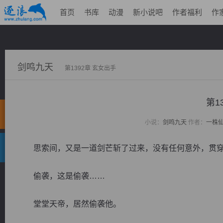
首页
书库
动漫
新小说吧
作者福利
作
剑鸣九天
第1392章 玄女出手
第1
小说：
剑鸣九天
作者：
一株
思索间，又是一道剑芒斩了过来，没有任何意外，贯穿
偷袭，这是偷袭……
堂堂天帝，居然偷袭他。