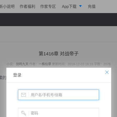
新小说吧
作者福利
作家专区
App下载
充值
逐浪小说
写作助手
第1416章 对战帝子
小说：
剑鸣九天
作者：
一株仙草
更新时间：2018-12-03 16:18 字数：2076
登录
的回到这里，看得出，他们并没有找到火种。