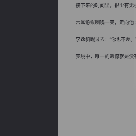
接下来的时间里，很少有无极
六耳猕猴咧嘴一笑，走向他：“
李逸斜睨过去：“你也不差。
逐浪小说
梦境中，唯一的遗憾就是没有见