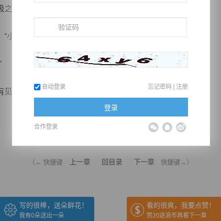
之光闪烁出来了。
小子，怎么样，看起来你收获挺大的嘛！”
”
自动登录
忘记密码
|
注册
...
登录
合作登录
推荐在手机上阅读本书
上一章
回目录
下一章
（← 快捷键
快捷键→）
写的很棒，送朵鲜花！
看的很爽，我要点赞！
我有
0
朵送出一朵
赞20逐浪币再看下一章