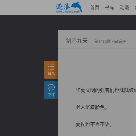
首页
书库
动漫
剑鸣九天
第1416章 对战帝子
目录
华夏文明的强者们也陆陆续续
书评
老人沉着脸色。
夏侯也不言不语。