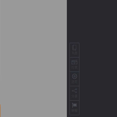
书签
打赏
背
字
宽
滚
送花
分享
举报