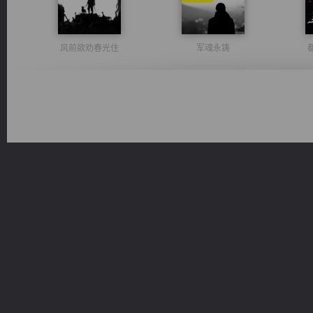
风前欲劝春光住
军魂永铸
豪门战神：我既王（又名战神归来不败神婿修罗战神）
太古神煌
桃运
绝世狂尊
佣兵王