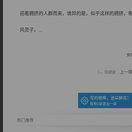
迎着拥挤的人群而来，诡异的是，似乎这样的拥挤，根
风灵子。...
逐浪小说
推
上一
（← 快捷键
写的很棒，送朵鲜花！
我有
0
朵送出一朵
热门推荐