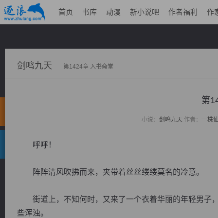
首页
书库
动漫
新小说吧
作者福利
作
剑鸣九天
第1424章 入书斋堂
第1
小说：
剑鸣九天
作者：
一株
呼呼！
阵阵清风吹拂而来，夹带着丝丝缕缕莫名的冷意。
街道上，不知何时，又来了一个衣着华丽的年轻男子，
些浑浊。