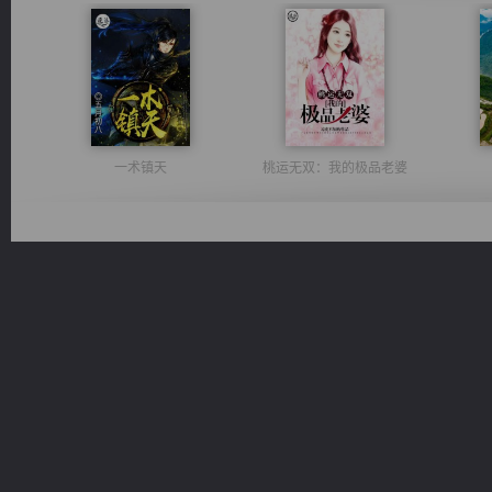
一术镇天
桃运无双：我的极品老婆
太古神煌
光明神印