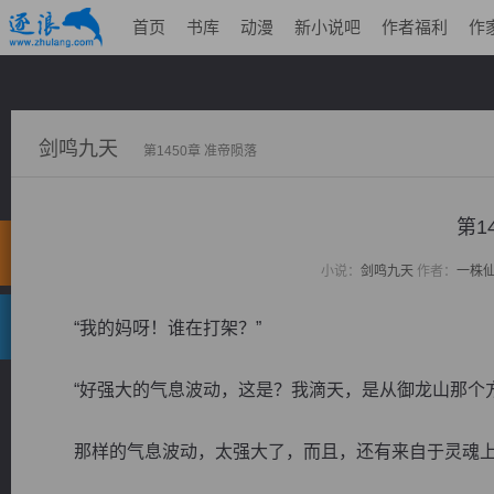
首页
书库
动漫
新小说吧
作者福利
作
剑鸣九天
第1450章 准帝陨落
第1
小说：
剑鸣九天
作者：
一株
“我的妈呀！谁在打架？”
“好强大的气息波动，这是？我滴天，是从御龙山那个方
那样的气息波动，太强大了，而且，还有来自于灵魂上