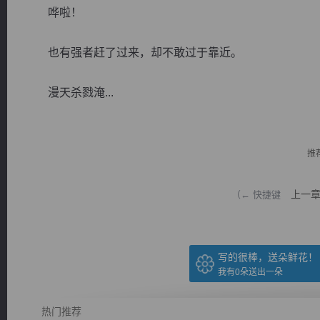
哗啦！
也有强者赶了过来，却不敢过于靠近。
漫天杀戮淹...
逐浪小说
推
上一
（← 快捷键
写的很棒，送朵鲜花！
我有
0
朵送出一朵
热门推荐