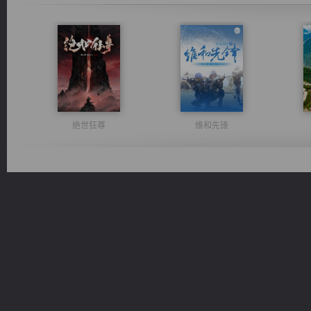
绝世狂尊
维和先锋
风前欲劝春光住
一术镇天