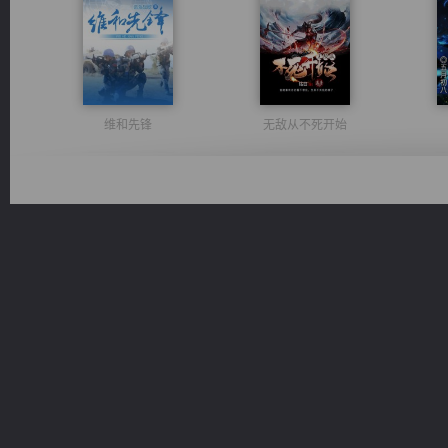
维和先锋
无敌从不死开始
军魂永铸
光明神印
桃运