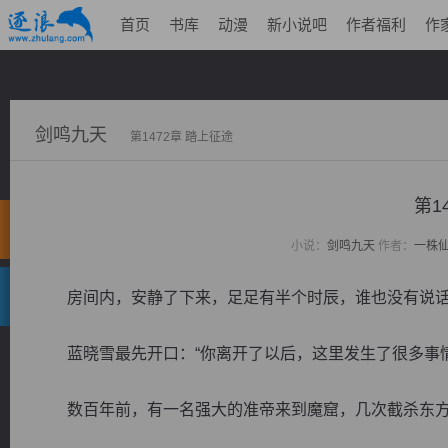
首页
书库
动漫
新小说吧
作者福利
作
剑鸣九天
第1472章 踏上征途
第1
小说：
剑鸣九天
作者：
一株
房间内，安静了下来，足足有半个时辰，谁也没有说
蓝晓雪最先开口：“你离开了以后，这里发生了很多事情
数百年前，有一名强大的准帝来到魔窟，几次截杀东方