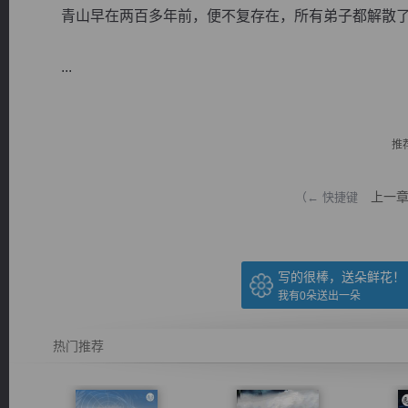
青山早在两百多年前，便不复存在，所有弟子都解散
...
逐浪小说
推
上一
（← 快捷键
写的很棒，送朵鲜花！
我有
0
朵送出一朵
热门推荐