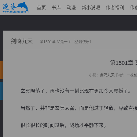
首页
书库
动漫
新小说吧
作者福利
作
剑鸣九天
第1501章 又是一个（圣诞快乐）
第1501
小说：
剑鸣九天
作者：
一株
玄冥陨落了，再也没有一刻比现在更加令人震撼了。
当然了，并非是玄冥太弱，而是他过于轻敌，导致直接
很长很长的时间过后，战场才平静下来。