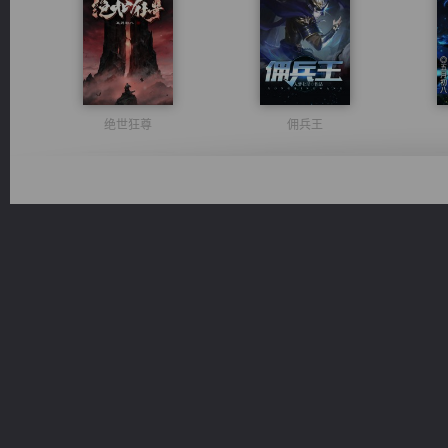
绝世狂尊
佣兵王
军魂永铸
桃运无双：我的极品老婆