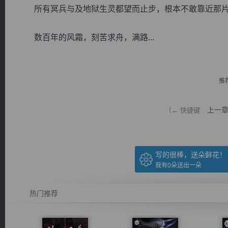
所有冥兵与及地狱生灵都望而止步，根本不敢靠近那片
数百年的风霜，刻苦求舟，满路...
逐浪小说
推
上一
（← 快捷键
写的很棒，送朵鲜花！
我有
0
朵送出一朵
热门推荐