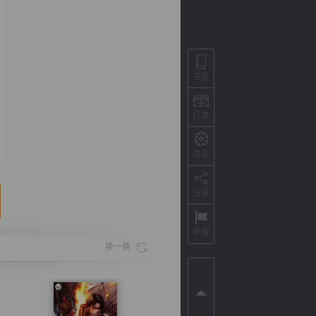
书签
打赏
送花
分享
背
字
宽
滚
举报
换一换