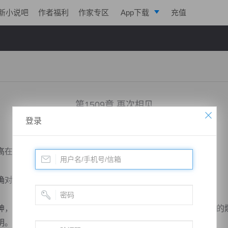
新小说吧
作者福利
作家专区
App下载
充值
逐浪小说
写作助手
第1509章 再次相见
登录
小说：
剑鸣九天
作者：
一株仙草
更新时间：2018-12-26 22:18 字数：2028
在上，俯瞰人世间的一切，这样的存在，又怎么能被怜悯？
对他们产生了怜悯。
，三味自然愤怒无比，火焰再次燃烧，强大的道法密密麻麻的
明。