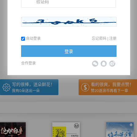
自动登录
忘记密码
|
注册
推荐在手机上阅读本书
登录
上一章
回目录
下一章
（← 快捷键
快捷键→）
合作登录
写的很棒，送朵鲜花！
看的很爽，我要点赞！
我有
0
朵送出一朵
赞20逐浪币再看下一章