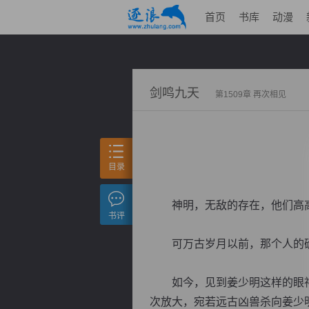
首页
书库
动漫
剑鸣九天
第1509章 再次相见
目录
神明，无敌的存在，他们高高
书评
可万古岁月以前，那个人的确
如今，见到姜少明这样的眼神
次放大，宛若远古凶兽杀向姜少