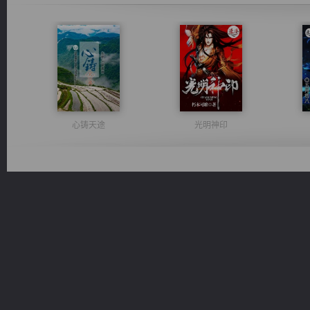
心铸天途
光明神印
军魂永铸
诸仙天下