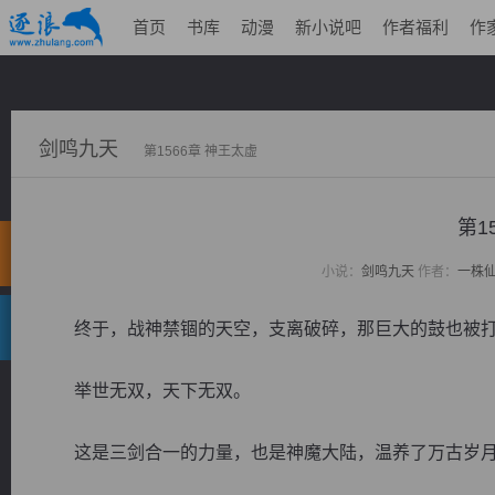
首页
书库
动漫
新小说吧
作者福利
作
剑鸣九天
第1566章 神王太虚
第1
小说：
剑鸣九天
作者：
一株
终于，战神禁锢的天空，支离破碎，那巨大的鼓也被打
举世无双，天下无双。
这是三剑合一的力量，也是神魔大陆，温养了万古岁月