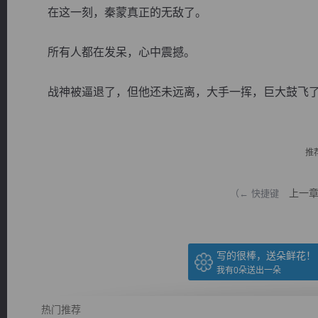
在这一刻，秦蒙真正的无敌了。
所有人都在发呆，心中震撼。
战神被逼退了，但他还未远离，大手一挥，巨大鼓飞了出.
逐浪小说
推
上一
（← 快捷键
写的很棒，送朵鲜花！
我有
0
朵送出一朵
热门推荐