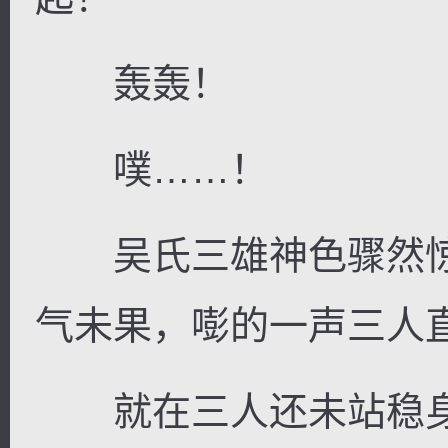
轰轰！
噗……！
吴氏三雄神色骤然惊
气未果，嘭的一声三人
就在三人还未站稳身