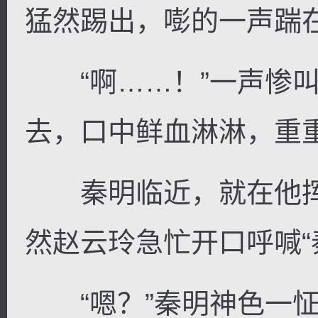
猛然踢出，嘭的一声踹
“啊……！”一声惨叫
去，口中鲜血淋淋，重
秦明临近，就在他挥
然赵云玲急忙开口呼喊“
“嗯？”秦明神色一怔