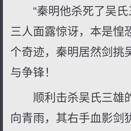
“秦明他杀死了吴氏三
三人面露惊讶，本是惶
个奇迹，秦明居然剑挑
与争锋！
顺利击杀吴氏三雄的
向青雨，其右手血影剑