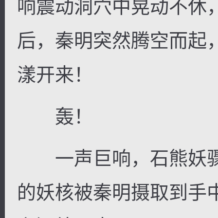
响震动洞穴中晃动不休
后，秦明突然腾空而起
漾开来！
轰！
一声巨响，石熊妖骤
的妖核被秦明摄取到手