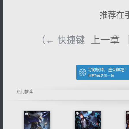
推荐在
上一章
（← 快捷键
写的很棒，送朵鲜花！
我有
0
朵送出一朵
热门推荐