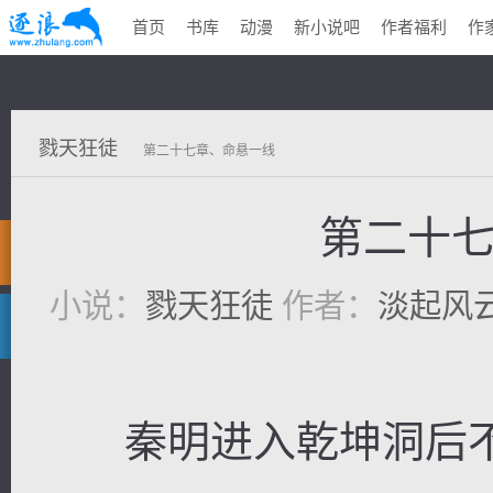
首页
书库
动漫
新小说吧
作者福利
作
戮天狂徒
第二十七章、命悬一线
第二十
小说：
戮天狂徒
作者：
淡起风
秦明进入乾坤洞后不