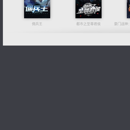
佣兵王
都市之至尊君侯
绝世狂尊
心铸天途
光明神印
维和先锋
桃运