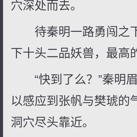
穴深处而去。
待秦明一路勇闯之下
下十头二品妖兽，最高
“快到了么？”秦明眉
以感应到张帆与樊琥的
洞穴尽头靠近。