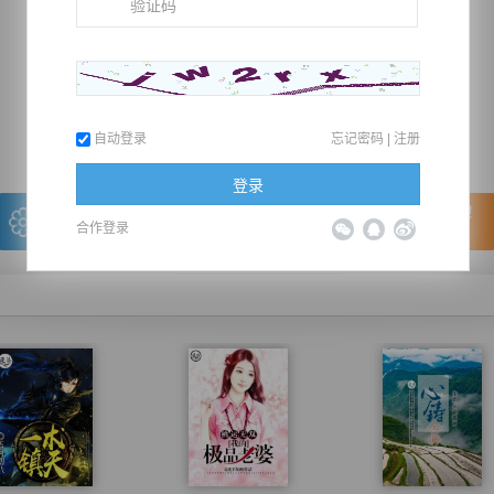
推荐在手机上阅读本书
上一章
回目录
下一章
（← 快捷键
快捷键→）
自动登录
忘记密码
|
注册
登录
写的很棒，送朵鲜花！
看的很爽，我要点赞！
合作登录
我有
0
朵送出一朵
赞20逐浪币再看下一章