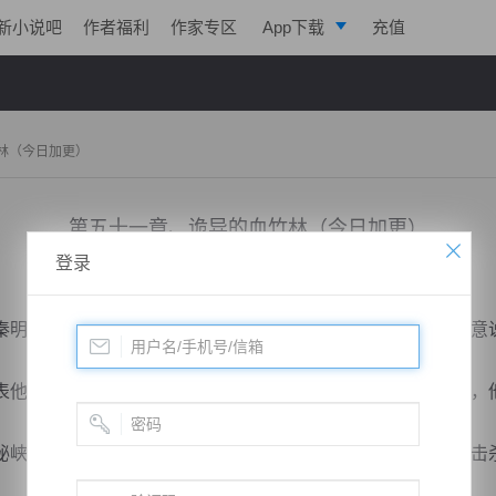
新小说吧
作者福利
作家专区
App下载
充值
逐浪小说
写作助手
林（今日加更）
第五十一章、诡异的血竹林（今日加更）
登录
小说：
戮天狂徒
作者：
淡起风云
更新时间：2018-02-22 09:00 字数：3015
明却淡定自若，根本没有在意，但他的几句忠告，并非是随意
他会退步，这是他的做人底线，遇事不怕事，别人敬他三分，
谷内部，途中遭遇一些二品九级妖兽，全全都是李牧出手击杀，