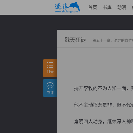
首页
书库
动漫
戮天狂徒
第五十一章、诡异的血竹
目录
揭开李牧的不为人知一面，秦
书评
他不主动招惹是非，但不代表
秦明四人动身，继续深入神秘峡