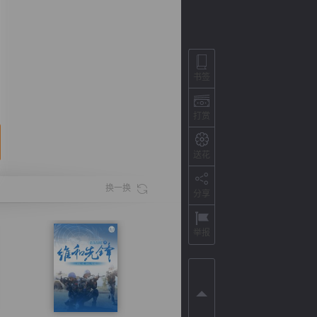
书签
打赏
送花
换一换
分享
背
字
宽
滚
举报