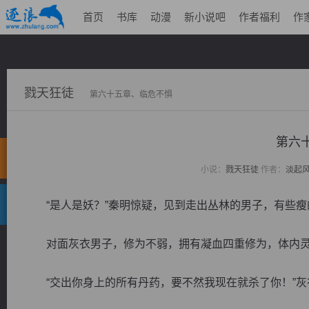
首页
书库
动漫
新小说吧
作者福利
作
戮天狂徒
第六十五章、临危不惧
第六
小说：
戮天狂徒
作者：
淡起
“是人是妖？”秦明惊疑，见到走出丛林的男子，有些瘦
对面灰衣男子，修为不弱，拥有凝血四重修为，体内灵
“交出你身上的所有丹药，要不然我现在就杀了你！”灰衣