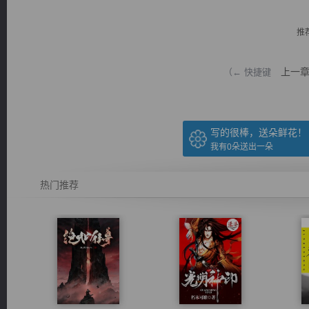
推
上一
（← 快捷键
逐浪小说
写的很棒，送朵鲜花！
我有
0
朵送出一朵
热门推荐