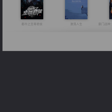
都市之至尊君侯
激荡人生
维和先锋
军魂永铸
桃运