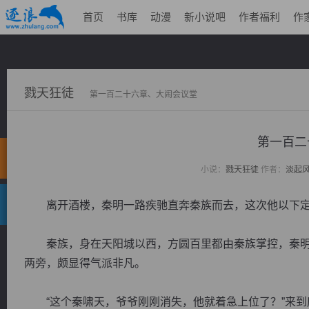
首页
书库
动漫
新小说吧
作者福利
作
戮天狂徒
第一百二十六章、大闹会议堂
第一百二
小说：
戮天狂徒
作者：
淡起
离开酒楼，秦明一路疾驰直奔秦族而去，这次他以下定
秦族，身在天阳城以西，方圆百里都由秦族掌控，秦明
两旁，颇显得气派非凡。
“这个秦啸天，爷爷刚刚消失，他就着急上位了？”来到府邸