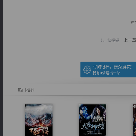
推
上一
（← 快捷键
逐浪小说
写的很棒，送朵鲜花！
我有
0
朵送出一朵
热门推荐