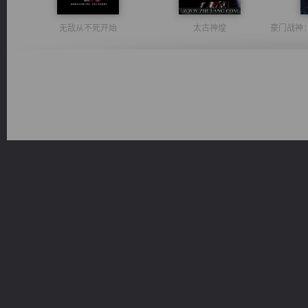
无敌从不死开始
太古神煌
军魂永铸
诸仙天下
桃运
激荡人生
心铸天途