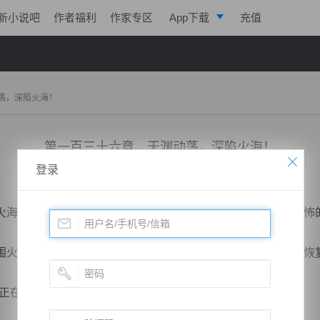
新小说吧
作者福利
作家专区
App下载
充值
逐浪小说
写作助手
荡，深陷火海！
第一百三十六章、天渊动荡，深陷火海！
登录
小说：
戮天狂徒
作者：
淡起风云
更新时间：2018-03-20 16:00 字数：3023
海的秦明，此刻早已汗流浃背，淡淡白光将他身躯笼罩，恐怖
火海，抬手一拳骤然轰出，嘭的一声爆响，火浪扭曲，瞬间恢
召唤我们！”秦明一筹莫展之时，突然体内玉少...