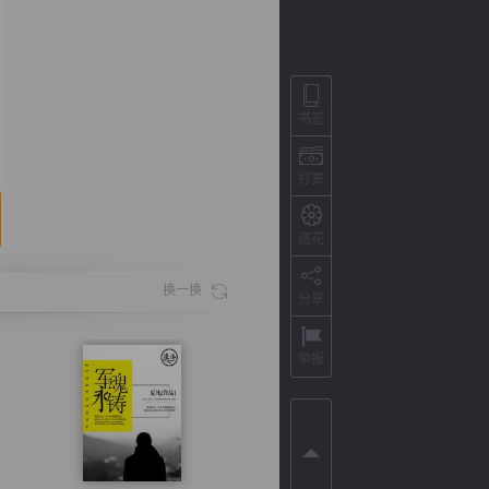
书签
打赏
送花
换一换
分享
背
字
宽
滚
举报