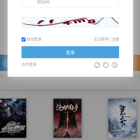
推荐在手机上阅读本书
上一章
回目录
下一章
（← 快捷键
快捷键→）
自动登录
忘记密码
|
注册
登录
写的很棒，送朵鲜花！
看的很爽，我要点赞！
合作登录
我有
0
朵送出一朵
赞20逐浪币再看下一章