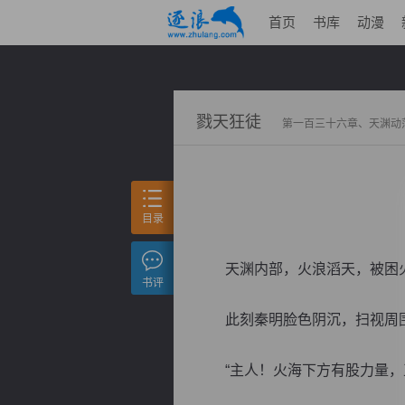
首页
书库
动漫
戮天狂徒
第一百三十六章、天渊动
目录
天渊内部，火浪滔天，被困火
书评
此刻秦明脸色阴沉，扫视周围
“主人！火海下方有股力量，正在