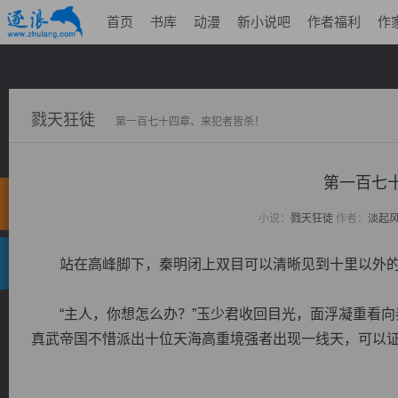
首页
书库
动漫
新小说吧
作者福利
作
戮天狂徒
第一百七十四章、来犯者皆杀！
第一百七
小说：
戮天狂徒
作者：
淡起
站在高峰脚下，秦明闭上双目可以清晰见到十里以外的
“主人，你想怎么办？”玉少君收回目光，面浮凝重看向
真武帝国不惜派出十位天海高重境强者出现一线天，可以证明