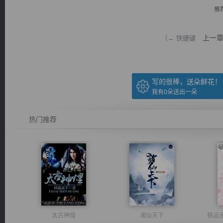
推
上一
（← 快捷键
逐浪小说
写的很棒，送朵鲜花！
我有
0
朵送出一朵
热门推荐
太古神煌
诸仙天下
桃运