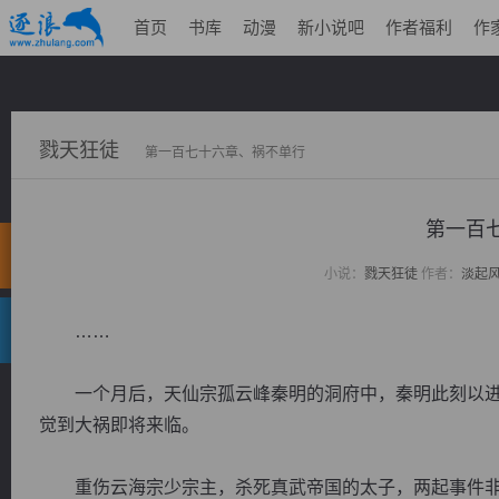
首页
书库
动漫
新小说吧
作者福利
作
戮天狂徒
第一百七十六章、祸不单行
第一百
小说：
戮天狂徒
作者：
淡起
……
一个月后，天仙宗孤云峰秦明的洞府中，秦明此刻以进
觉到大祸即将来临。
重伤云海宗少宗主，杀死真武帝国的太子，两起事件非