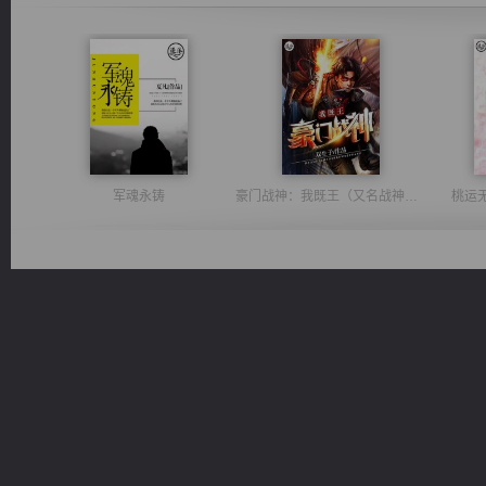
军魂永铸
豪门战神：我既王（又名战神归来不败神婿修罗战神）
桃运
风前欲劝春光住
无敌从不死开始