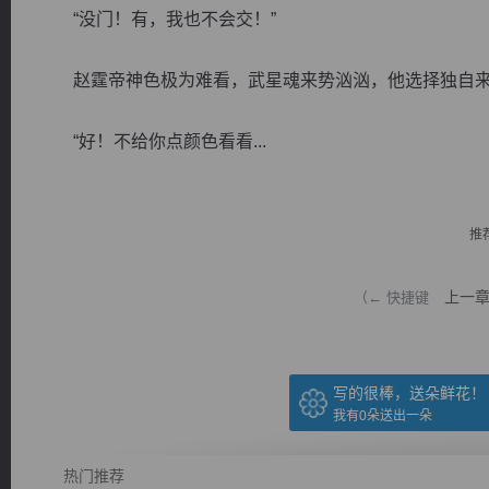
“没门！有，我也不会交！”
赵霆帝神色极为难看，武星魂来势汹汹，他选择独自来
“好！不给你点颜色看看...
逐浪小说
推
上一
（← 快捷键
写的很棒，送朵鲜花！
我有
0
朵送出一朵
热门推荐