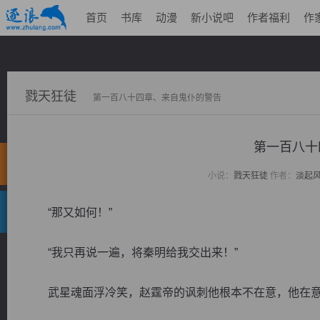
首页
书库
动漫
新小说吧
作者福利
作
戮天狂徒
第一百八十四章、来自鬼仆的警告
第一百八十
小说：
戮天狂徒
作者：
淡起
“那又如何！”
“我只再说一遍，将秦明给我交出来！”
武星魂面浮冷笑，赵霆帝的讽刺他根本不在意，他在意