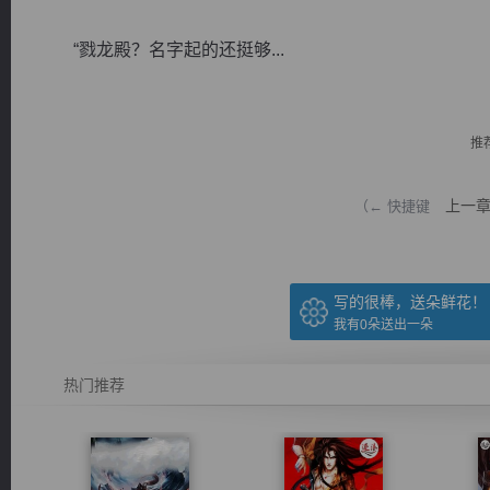
“戮龙殿？名字起的还挺够...
推
逐浪小说
上一
（← 快捷键
写的很棒，送朵鲜花！
我有
0
朵送出一朵
热门推荐