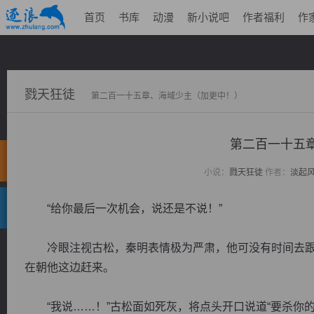
首页
书库
动漫
新小说吧
作者福利
作
戮天狂徒
第二百一十五章、海域少主（加更中！）
第二百一十五
小说：
戮天狂徒
作者：
淡起
“给你最后一次机会，说还是不说！”
冷眼注视古松，秦明表情极为严肃，他可没有时间去跟
在朝他这边赶来。
“我说……！”古松面如死灰，将点头开口说道“要杀你的